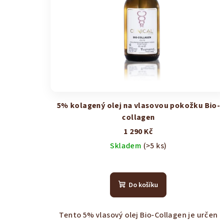
5% kolagený olej na vlasovou pokožku Bio
collagen
1 290 Kč
Skladem
(>5 ks)
Průměrné
hodnocení
Do košíku
produktu
je
4,1
Tento 5% vlasový olej Bio-Collagen je určen