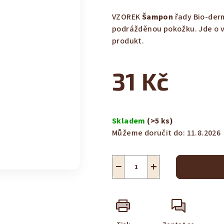
hodnocení
produktu
VZOREK
Šampon
řady Bio-der
je
podrážděnou pokožku. Jde o v
4,9
produkt.
z
5
31 Kč
hvězdiček.
Měrná
cena:
Skladem
(>5 ks)
Můžeme doručit do:
11.8.2026
−
+