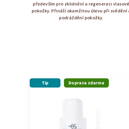
z
především pro zklidnění a regeneraci vlasov
5
pokožky. Přináší okamžitou úlevu při svědění 
hvězdiček.
podráždění pokožky.
Tip
Doprava zdarma