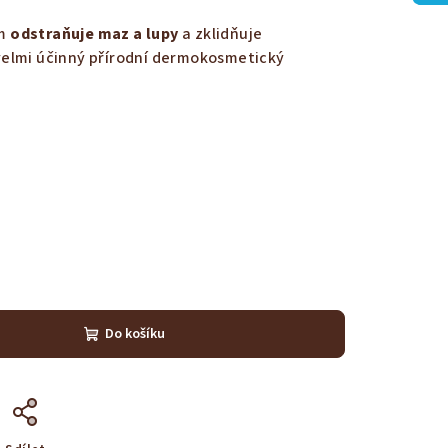
m
odstraňuje maz a lupy
a zklidňuje
elmi účinný přírodní dermokosmetický
Do košíku