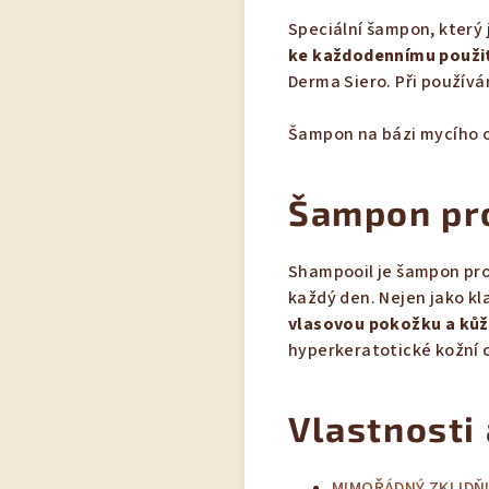
Speciální šampon, který
ke každodennímu použití
Derma Siero. Při používán
Šampon na bázi mycího ol
Šampon pro
Shampooil je šampon pro
každý den. Nejen jako kl
vlasovou pokožku a kůži
hyperkeratotické kožní 
Vlastnosti
MIMOŘÁDNÝ ZKLIDŇU