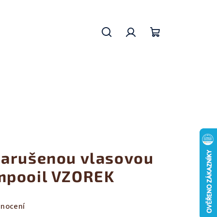
Hledat
Přihlášení
Nákupní
košík
narušenou vlasovou
mpooil VZOREK
dnocení