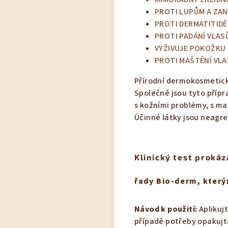
PROTI LUPŮM A ZA
PROTI DERMATITIDĚ
PROTI PADÁNÍ VLAS
VYŽIVUJE POKOŽKU
PROTI MAŠTĚNÍ VL
Přírodní dermokosmetick
Společně jsou tyto přípr
s kožními problémy, s ma
Účinné látky jsou neagres
Klinický test prokáz
řady Bio-derm, kter
Návod k použití:
Aplikuj
případě potřeby opakujte