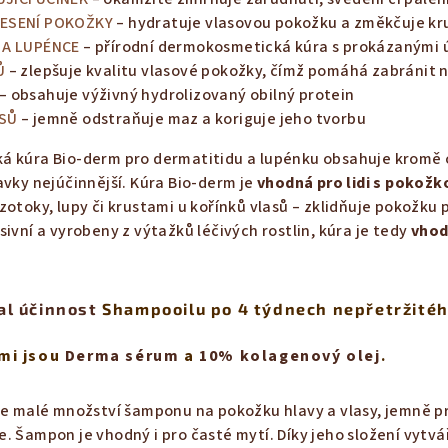
NESENÍ POKOŽKY
– hydratuje vlasovou pokožku a změkčuje kr
 A LUPÉNCE
– přírodní dermokosmetická kúra s prokázanými 
Ů
– zlepšuje kvalitu vlasové pokožky, čímž pomáhá zabráni
– obsahuje výživný hydrolizovaný obilný protein
ASŮ
–
jemně odstraňuje maz a koriguje jeho tvorbu
á kúra Bio-derm pro dermatitidu a lupénku obsahuje kromě
avky nejúčinnější. Kúra Bio-derm je
vhodná pro lidi s pokož
zotoky, lupy či krustami u kořínků vlasů – zklidňuje pokož
ivní a vyrobeny z výtažků léčivých rostlin, kúra je tedy
vhod
al účinnost
Shampooilu po 4 týdnech nepřetržitéh
ými jsou
Derma sérum
a
10% kolagenový olej
.
te malé množství šamponu na pokožku hlavy a vlasy, jemně pr
. Šampon je vhodný i pro časté mytí. Díky jeho složení vytv