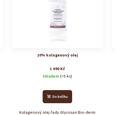
-
10% kolagenový olej
1 490 Kč
Skladem
(>5 ks)
Průměrné
hodnocení
Do košíku
produktu
je
4,1
Kolagenový olej řady Glycosan Bio-derm