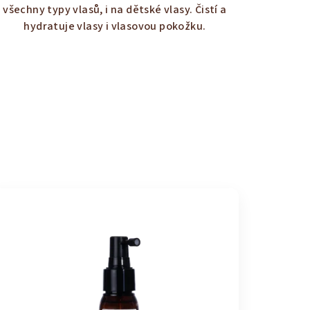
z
všechny typy vlasů, i na dětské vlasy. Čistí a
5
hydratuje vlasy i vlasovou pokožku.
hvězdiček.