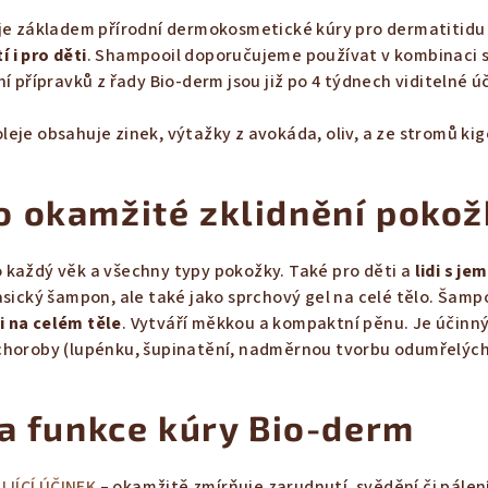
 je základem přírodní dermokosmetické kúry pro dermatitidu
 i pro děti
. Shampooil doporučujeme používat v kombinaci s
í přípravků z řady Bio-derm jsou již po 4 týdnech viditelné ú
eje obsahuje zinek, výtažky z avokáda, oliv, a ze stromů kigé
 okamžité zklidnění pokož
 každý věk a všechny typy pokožky. Také pro děti a
lidi s je
asický šampon, ale také jako sprchový gel na celé tělo. Šam
 na celém těle
. Vytváří měkkou a kompaktní pěnu. Je účinný
choroby (lupénku, šupinatění, nadměrnou tvorbu odumřelých
 a funkce kúry Bio-derm
JÍCÍ ÚČINEK
– okamžitě zmírňuje zarudnutí, svědění či pálen