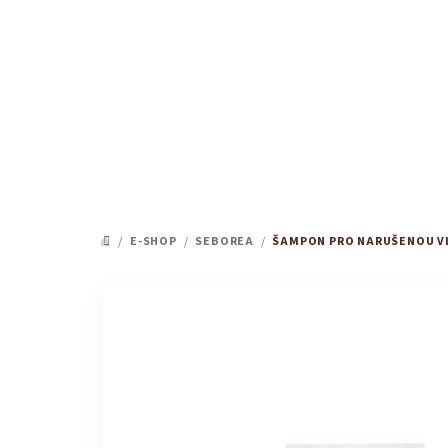
Přejít
na
obsah
/
E-SHOP
/
SEBOREA
/
ŠAMPON PRO NARUŠENOU V
DOMŮ