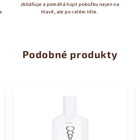
z
é
zklidňuje a pomáhá hojit pokožku nejen na
5
a
hlavě, ale po celém těle.
hvězdiček.
Podobné produkty