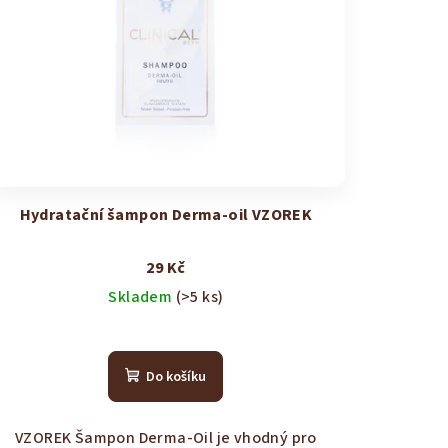
Hydratační šampon Derma-oil VZOREK
29 Kč
Skladem
(>5 ks)
Průměrné
hodnocení
Do košíku
produktu
je
4,9
VZOREK Šampon Derma-Oil je vhodný pro