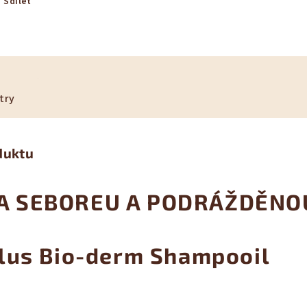
Sdílet
try
duktu
A SEBOREU A PODRÁŽDĚNO
lus Bio-derm Shampooil