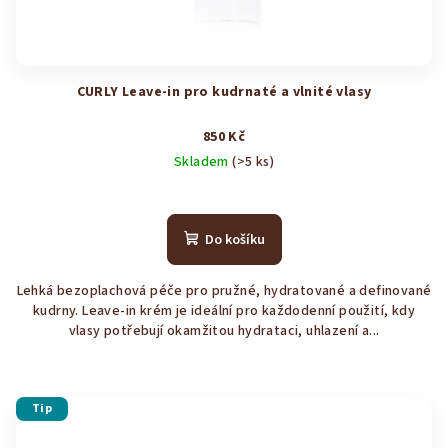
CURLY Leave-in pro kudrnaté a vlnité vlasy
850 Kč
Skladem
(>5 ks)
Průměrné
hodnocení
produktu
Do košíku
je
4,7
Lehká bezoplachová péče pro pružné, hydratované a definované
z
kudrny. Leave-in krém je ideální pro každodenní použití, kdy
5
vlasy potřebují okamžitou hydrataci, uhlazení a...
hvězdiček.
Tip