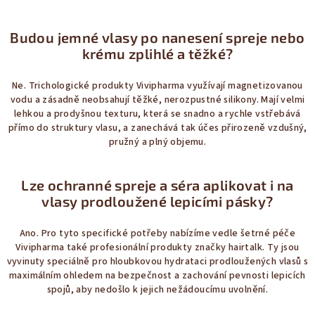
Budou jemné vlasy po nanesení spreje nebo
krému zplihlé a těžké?
Ne. Trichologické produkty Vivipharma využívají magnetizovanou
vodu a zásadně neobsahují těžké, nerozpustné silikony. Mají velmi
lehkou a prodyšnou texturu, která se snadno a rychle vstřebává
přímo do struktury vlasu, a zanechává tak účes přirozeně vzdušný,
pružný a plný objemu.
Lze ochranné spreje a séra aplikovat i na
vlasy prodloužené lepicími pásky?
Ano. Pro tyto specifické potřeby nabízíme vedle šetrné péče
Vivipharma také profesionální produkty značky hairtalk. Ty jsou
vyvinuty speciálně pro hloubkovou hydrataci prodloužených vlasů s
maximálním ohledem na bezpečnost a zachování pevnosti lepicích
spojů, aby nedošlo k jejich nežádoucímu uvolnění.