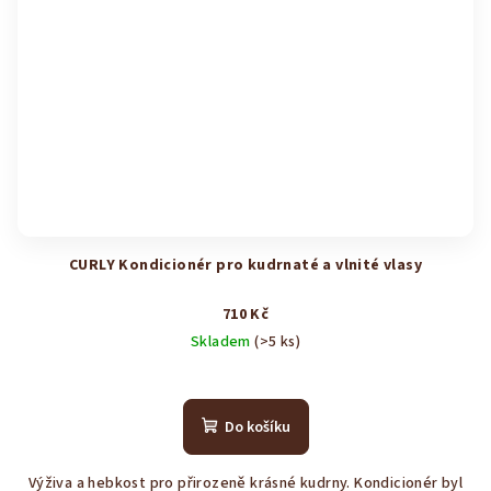
CURLY Kondicionér pro kudrnaté a vlnité vlasy
710 Kč
Skladem
(>5 ks)
Průměrné
hodnocení
produktu
Do košíku
je
4,9
Výživa a hebkost pro přirozeně krásné kudrny. Kondicionér byl
z