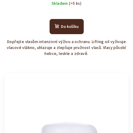
Skladem
(>5 ks)
Průměrné
hodnocení
produktu
Do košíku
je
4,4
Dopřejte vlasům intenzivní výživu a ochranu. Lifting oil vyživuje
z
vlasové vlákno, uhlazuje a zlepšuje pružnost vlasů. Vlasy působí
5
hebce, leskle a zdravě.
hvězdiček.