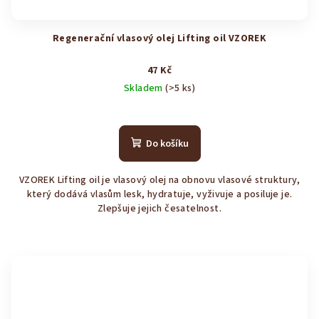
Regenerační vlasový olej Lifting oil VZOREK
47 Kč
Skladem
(>5 ks)
Průměrné
hodnocení
produktu
Do košíku
je
5,0
VZOREK Lifting oil je vlasový olej na obnovu vlasové struktury,
z
který dodává vlasům lesk, hydratuje, vyživuje a posiluje je.
5
Zlepšuje jejich česatelnost.
hvězdiček.