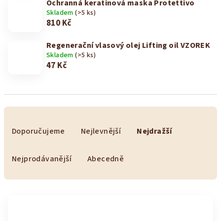
Ochranná keratinová maska Protettivo
Skladem
(>5 ks)
810 Kč
Regenerační vlasový olej Lifting oil VZOREK
Skladem
(>5 ks)
47 Kč
Ř
a
Doporučujeme
Nejlevnější
Nejdražší
z
e
Nejprodávanější
Abecedně
n
í
V
p
ý
r