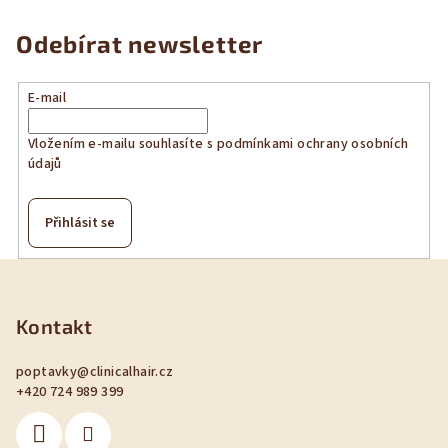
Odebírat newsletter
E-mail
Vložením e-mailu souhlasíte s
podmínkami ochrany osobních
údajů
Přihlásit se
Z
á
p
Kontakt
a
poptavky
@
clinicalhair.cz
t
+420 724 989 399
í