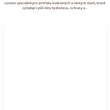
vyvinut speciálně pro potřeby kudrnatých a vlnitých vlasů, které
5
vyžadují vyšší míru hydratace, ochrany a...
hvězdiček.