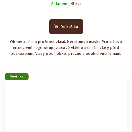
Skladem
(>5 ks)
Průměrné
hodnocení
produktu
Do košíku
je
4,1
Obnovte sílu a pružnost vlasů. Keratinová maska Protettivo
z
intenzivně regeneruje vlasové vlákno a chrání vlasy před
5
poškozením. Vlasy jsou hebké, pružné a odolné vůči lámání.
hvězdiček.
Novinka