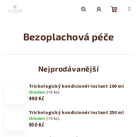
Přejít
na
obsah
Nákupní
Hledat
Přihlášení
Bezoplachová péče
košík
Nejprodávanější
Trichologický kondicionér Instant 100 ml
Skladem
(>5 ks)
490 Kč
Trichologický kondicionér Instant 250 ml
Skladem
(>5 ks)
950 Kč