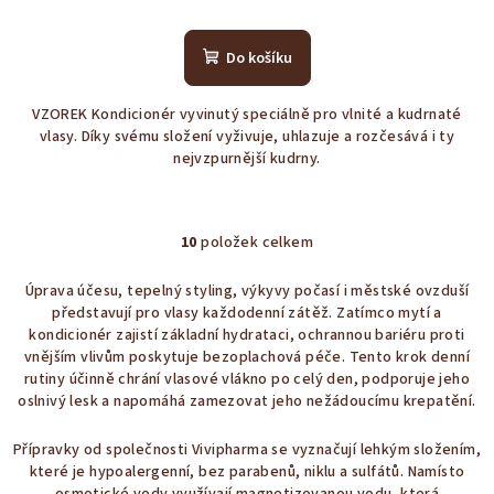
Průměrné
hodnocení
produktu
Do košíku
je
4,9
VZOREK Kondicionér vyvinutý speciálně pro vlnité a kudrnaté
z
vlasy. Díky svému složení vyživuje, uhlazuje a rozčesává i ty
5
nejvzpurnější kudrny.
hvězdiček.
10
položek celkem
O
v
Úprava účesu, tepelný styling, výkyvy počasí i městské ovzduší
l
představují pro vlasy každodenní zátěž. Zatímco mytí a
á
kondicionér zajistí základní hydrataci, ochrannou bariéru proti
d
vnějším vlivům poskytuje bezoplachová péče. Tento krok denní
a
rutiny účinně chrání vlasové vlákno po celý den, podporuje jeho
oslnivý lesk a napomáhá zamezovat jeho nežádoucímu krepatění.
c
í
Přípravky od společnosti Vivipharma se vyznačují lehkým složením,
p
které je hypoalergenní, bez parabenů, niklu a sulfátů. Namísto
r