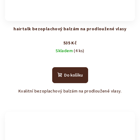
hairtalk bezoplachový balzám na prodloužené vlasy
535 Kč
Skladem
(4 ks)
Průměrné
hodnocení
produktu
Do košíku
je
4,6
Kvalitní bezoplachový balzám na prodloužené vlasy.
z
5
hvězdiček.