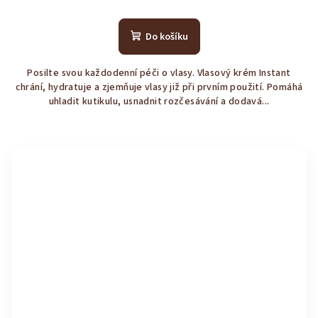
Průměrné
hodnocení
produktu
Do košíku
je
4,3
Posilte svou každodenní péči o vlasy. Vlasový krém Instant
z
chrání, hydratuje a zjemňuje vlasy již při prvním použití. Pomáhá
5
uhladit kutikulu, usnadnit rozčesávání a dodavá...
hvězdiček.