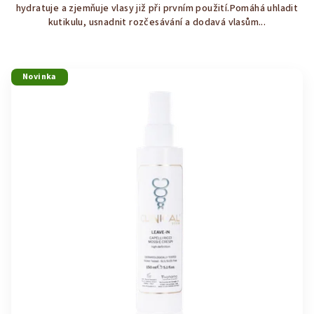
hydratuje a zjemňuje vlasy již při prvním použití.Pomáhá uhladit
5
kutikulu, usnadnit rozčesávání a dodavá vlasům...
hvězdiček.
Novinka