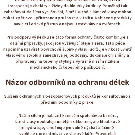
osmotické vody využívají magnetizovanou vodu, která
v
transportuje cheláty a živiny do hloubky kutikuly. Pomáhají tak
k
zabraňovat dalšímu vysušování, čímž i
suché a lámavé vlasy
mohou
y
získat zpět svou přirozenou pružnost a vitalitu. Nabízené produkty
v
navíc ctí etický přístup a nejsou testovány na zvířatech.
ý
Pro podporu výsledku se tato forma ochrany často kombinuje s
p
dalšími přípravky, jako jsou vyživující
oleje a séra
. Tato péče
i
napomáhá uzavírat povrchové šupinky vlasu, udržuje vlhkost uvnitř
s
vlasového stvolu a zanechává jej poddajný, dokonale chráněný a
u
připravený na tepelný styling s výrazně nižším rizikem
mechanického či tepelného poškození.
Názor odborníků na ochranu délek
Složení ochranných a bezoplachových produktů je konzultováno s
předními odborníky z praxe.
„Naším cílem je nabízet klientům spolehlivou bariéru,
která vlasy neobaluje umělým silikonem, ale hloubkově
je hydratuje, umožňuje jim volně dýchat a účinně
vyplňuje porézní místa ve vlasové kůře. Pravidelná