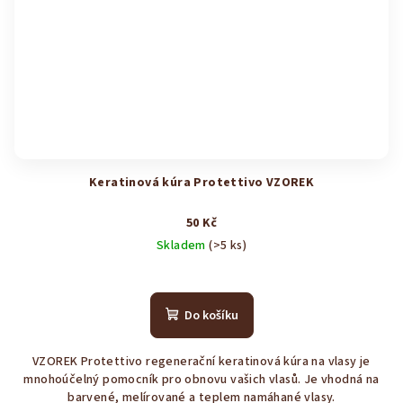
Keratinová kúra Protettivo VZOREK
50 Kč
Skladem
(>5 ks)
Průměrné
hodnocení
produktu
Do košíku
je
4,9
VZOREK Protettivo regenerační keratinová kúra na vlasy je
z
mnohoúčelný pomocník pro obnovu vašich vlasů. Je vhodná na
5
barvené, melírované a teplem namáhané vlasy.
hvězdiček.