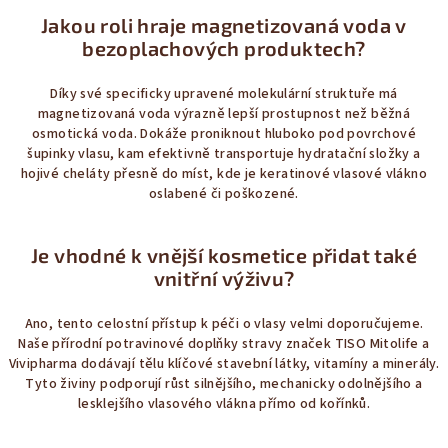
Jakou roli hraje magnetizovaná voda v
bezoplachových produktech?
Díky své specificky upravené molekulární struktuře má
magnetizovaná voda výrazně lepší prostupnost než běžná
osmotická voda. Dokáže proniknout hluboko pod povrchové
šupinky vlasu, kam efektivně transportuje hydratační složky a
hojivé cheláty přesně do míst, kde je keratinové vlasové vlákno
oslabené či poškozené.
Je vhodné k vnější kosmetice přidat také
vnitřní výživu?
Ano, tento celostní přístup k péči o vlasy velmi doporučujeme.
Naše přírodní
potravinové doplňky
stravy značek TISO Mitolife a
Vivipharma dodávají tělu klíčové stavební látky, vitamíny a minerály.
Tyto živiny podporují růst silnějšího, mechanicky odolnějšího a
lesklejšího vlasového vlákna přímo od kořínků.