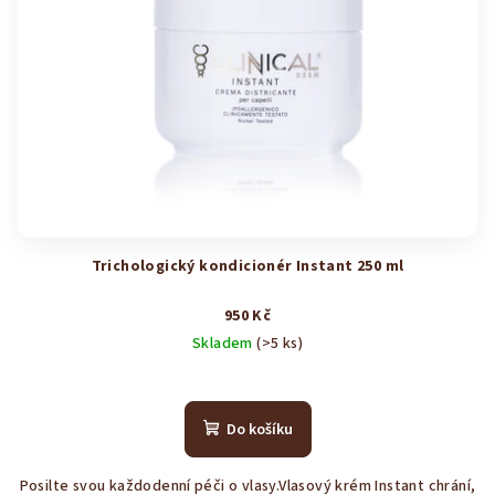
Trichologický kondicionér Instant 250 ml
950 Kč
Skladem
(>5 ks)
Průměrné
hodnocení
produktu
Do košíku
je
4,5
Posilte svou každodenní péči o vlasy.Vlasový krém Instant chrání,
z