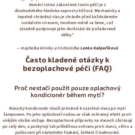
domácí rutina zakončená touto péčí je z
dlouhodobého hlediska naprosto klíčová. Mechanicky a
tepelně chráněný vlas je chráněn před každodenním
oxidačním stresem, mnohem méně se láme, což
zásadně podporuje jeho dorůstání do požadované
délky.“
— majitelka kliniky a tricholožka
Lenka Kašpaříková
.
Často kladené otázky k
bezoplachové péči (FAQ)
Proč nestačí použít pouze oplachový
kondicionér během mytí?
Klasický kondicionér slouží primárně k uzavření vlasu po mytí
šamponem. Po jeho opláchnutí vodou se však ochranný efekt proti
vnějším vlivům snižuje. Bezoplachové přípravky na vlasech zůstávají
po celý den, a poskytují tak průběžnou ochranu proti slunci, větru a
poškození při následném foukání, žehlení či kulmování.