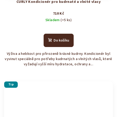
CURLY Kondicionér pro kudrnaté a vlnité vlasy
710 Kč
Skladem
(>5 ks)
Průměrné
hodnocení
produktu
Do košíku
je
4,9
Výživa a hebkost pro přirozeně krásné kudrny. Kondicionér byl
z
vyvinut speciálně pro potřeby kudrnatých a vlnitých vlasů, které
5
vyžadují vyšší míru hydratace, ochrany a...
hvězdiček.
Tip