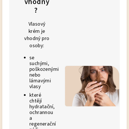
vhodný
?
Vlasový
krém je
vhodný pro
osoby:
se
suchými,
poškozenými
nebo
lámavými
vlasy
které
chtějí
hydratační,
ochrannou
a
regenerační