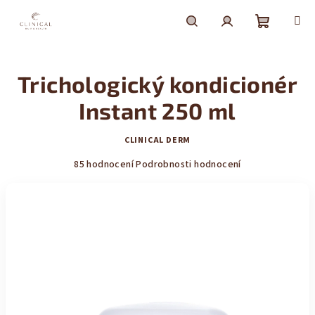
Přejít
na
obsah
Nákupní
Hledat
Přihlášení
Trichologický kondicionér
košík
Instant 250 ml
CLINICAL DERM
Průměrné
85 hodnocení
Podrobnosti hodnocení
hodnocení
produktu
je
4,5
z
5
hvězdiček.