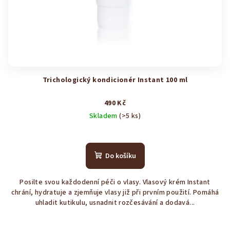
Trichologický kondicionér Instant 100 ml
490 Kč
Skladem
(>5 ks)
Průměrné
hodnocení
produktu
Do košíku
je
4,3
Posilte svou každodenní péči o vlasy. Vlasový krém Instant
z
chrání, hydratuje a zjemňuje vlasy již při prvním použití. Pomáhá
5
uhladit kutikulu, usnadnit rozčesávání a dodavá...
hvězdiček.