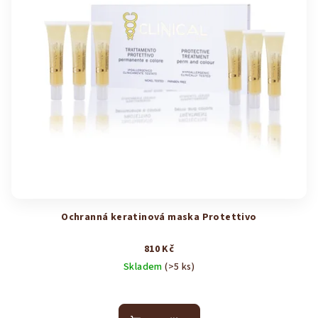
Ochranná keratinová maska Protettivo
810 Kč
Skladem
(>5 ks)
Průměrné
hodnocení