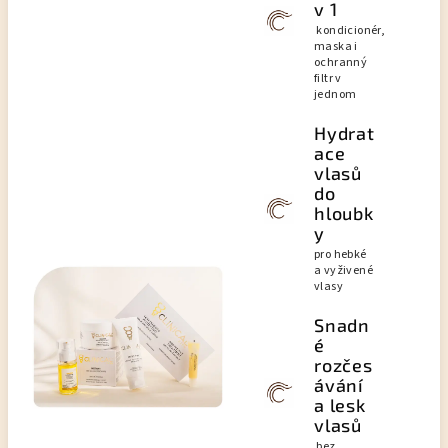
v 1
kondicionér,
maska i
ochranný
filtr v
jednom
Hydrat
ace
vlasů
do
hloubk
y
pro hebké
a vyživené
vlasy
Snadn
é
rozčes
ávání
a lesk
vlasů
bez