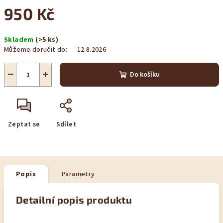
950 Kč
Měrná
Skladem
(>5 ks)
cena:
Můžeme doručit do:
12.8.2026
−
+
Do košíku
Zeptat se
Sdílet
Popis
Parametry
Detailní popis produktu