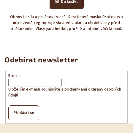
produktu
Do košíku
je
4,1
Obnovte sílu a pružnost vlasů. Keratinová maska Protettivo
z
intenzivně regeneruje vlasové vlákno a chrání vlasy před
5
poškozením. Vlasy jsou hebké, pružné a odolné vůči lámání.
hvězdiček.
Odebírat newsletter
E-mail
Vložením e-mailu souhlasíte s
podmínkami ochrany osobních
údajů
Přihlásit se
Z