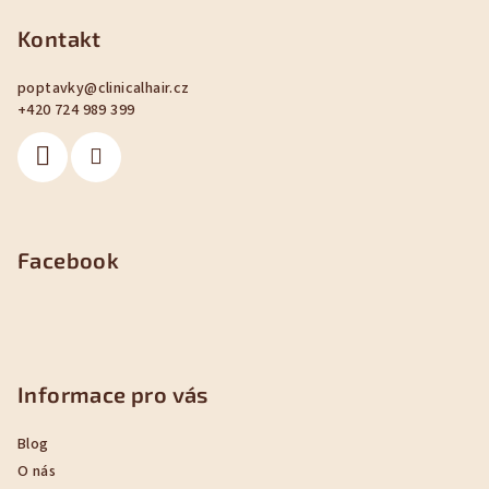
á
p
Kontakt
a
poptavky
@
clinicalhair.cz
t
+420 724 989 399
í
Facebook
Informace pro vás
Blog
O nás