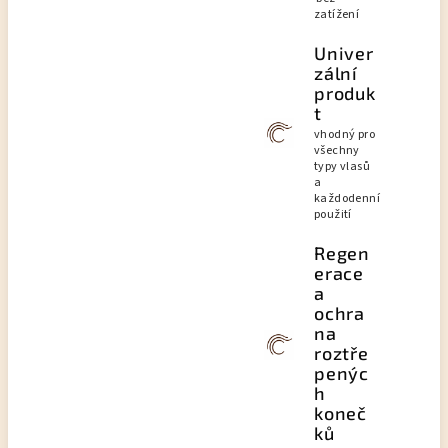
zatížení
Univer
zální
produk
t
vhodný pro
všechny
typy vlasů
a
každodenní
použití
Regen
erace
a
ochra
na
roztře
penýc
h
koneč
ků