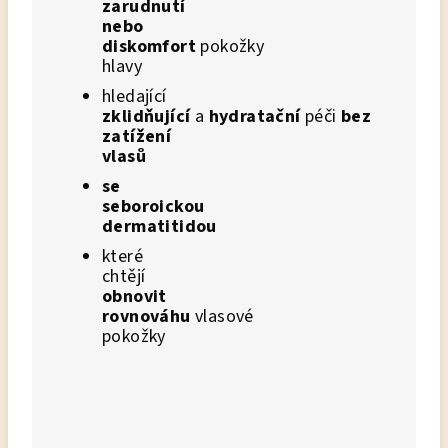
zarudnutí
nebo
diskomfort
pokožky
hlavy
hledající
zklidňující
a
hydratační
péči
bez
zatížení
vlasů
se
seboroickou
dermatitidou
které
chtějí
obnovit
rovnováhu
vlasové
pokožky