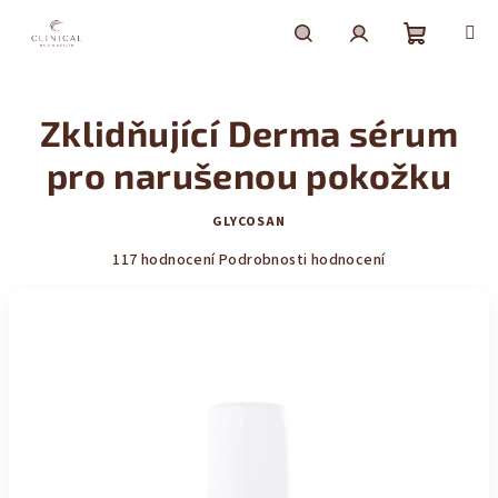
Přejít
na
obsah
Nákupní
Hledat
Přihlášení
Zklidňující Derma sérum
košík
pro narušenou pokožku
GLYCOSAN
Průměrné
117 hodnocení
Podrobnosti hodnocení
hodnocení
produktu
je
4,2
z
5
hvězdiček.