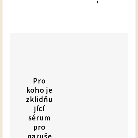
í
Pro
koho je
zklidňu
jící
sérum
pro
naruše