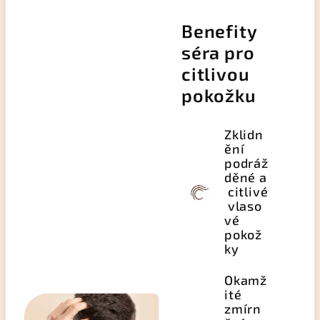
Benefity
séra pro
citlivou
pokožku
Zklidn
ění
podráž
děné a
citlivé
vlaso
vé
pokož
ky
Okamž
ité
zmírn