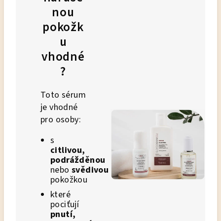
nou
pokožk
u
vhodné
?
Toto sérum
je vhodné
pro osoby:
s
citlivou,
podrážděnou
nebo
svědivou
vlasovou
pokožkou
které
pociťují
pnutí,