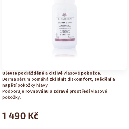
Ulevte podrážděné
a
citlivé
vlasové
pokožce.
Derma sérum pomáhá
zklidnit
disko
mfort, svědění a
napětí
pokožky hlavy.
Podporuje
rovnováhu
a
zdravé prostředí
vlasové
pokožky.
1 490 Kč
Měrná