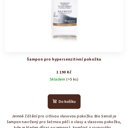
Šampon pro hypersenzitivní pokožku
1 190 Kč
Skladem
(>5 ks)
Průměrné
hodnocení
produktu
Do košíku
je
4,3
Jemné čištění pro citlivou vlasovou pokožku. Bio Sensil je
z
šampon navržený pro šetrnou péči o vlasy a vlasovou pokožku,
5
kde je kladen důraz na jemnost, komfort a rovnováhu...