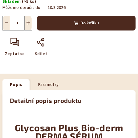
Skladem
(>5 ks)
cena:
Můžeme doručit do:
10.8.2026
−
+
Do košíku
Zeptat se
Sdílet
Popis
Parametry
Detailní popis produktu
Glycosan Plus Bio-derm
DERMA SÉRUM