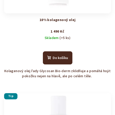
10% kolagenový olej
1 490 Kč
Skladem
(>5 ks)
Průměrné
hodnocení
produktu
Do košíku
je
4,1
Kolagenový olej řady Glycosan Bio-derm zklidňuje a pomáhá hojit
z
pokožku nejen na hlavě, ale po celém těle.
5
hvězdiček.
Tip