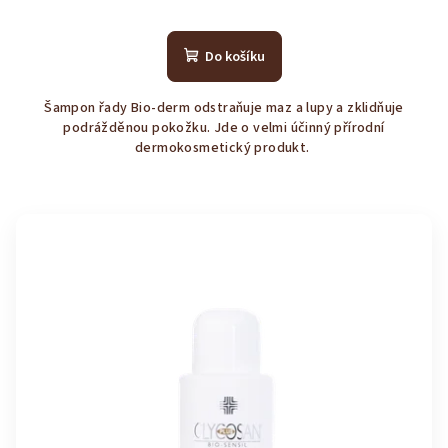
Průměrné
hodnocení
produktu
Do košíku
je
4,2
Šampon řady Bio-derm odstraňuje maz a lupy a zklidňuje
z
podrážděnou pokožku. Jde o velmi účinný přírodní
5
dermokosmetický produkt.
hvězdiček.