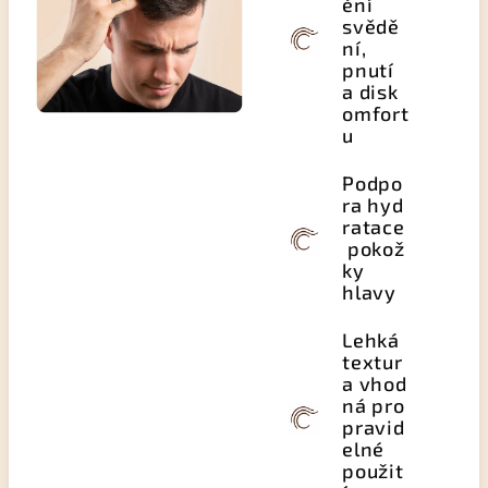
ění
svědě
ní,
pnutí
a disk
omfort
u
Podpo
ra hyd
ratace
pokož
ky
hlavy
Lehká
textur
a vhod
ná pro
pravid
elné
použit