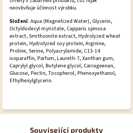
změny v zabarvení produktu, což nijak
neovlivňuje účinnost výrobku.
Složení
: Aqua (Magnetized Water), Glycerin,
Octyldodecyl myristate, Capparis spinosa
extract, Smithsonite extract, Hydrolyzed wheat
protein, Hydrolyzed soy protein, Arginine,
Proline, Serine, Polyacrylamide, C13-14
isoparaffin, Parfum, Laureth-7, Xanthan gum,
Caprylyl glycol, Butylene glycol, Carrageenan,
Glucose, Pectin, Tocopherol, Phenoxyethanol,
Ethylhexylglycerin.
Související produkty