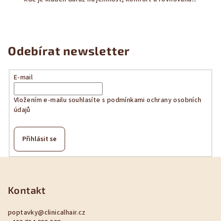
hvězdiček.
Odebírat newsletter
E-mail
Vložením e-mailu souhlasíte s
podmínkami ochrany osobních
údajů
Přihlásit se
Z
á
p
Kontakt
a
poptavky
@
clinicalhair.cz
t