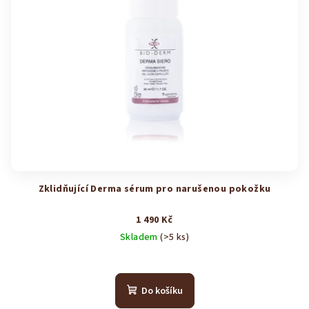
Zklidňující Derma sérum pro narušenou pokožku
1 490 Kč
Skladem
(>5 ks)
Průměrné
hodnocení
produktu
Do košíku
je