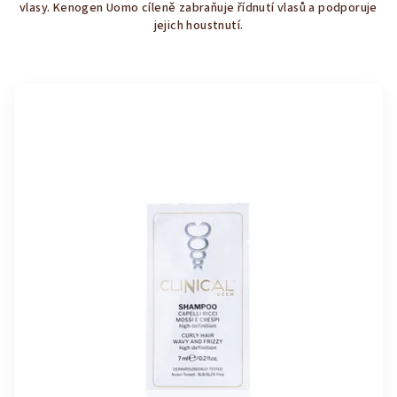
vlasy. Kenogen Uomo cíleně zabraňuje řídnutí vlasů a podporuje
5
jejich houstnutí.
hvězdiček.