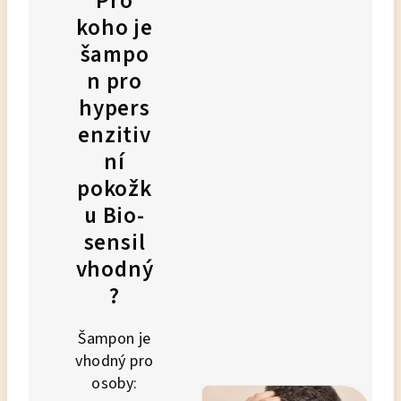
Pro
koho je
šampo
n pro
hypers
enzitiv
ní
pokožk
u Bio-
sensil
vhodný
?
Šampon je
vhodný pro
osoby: