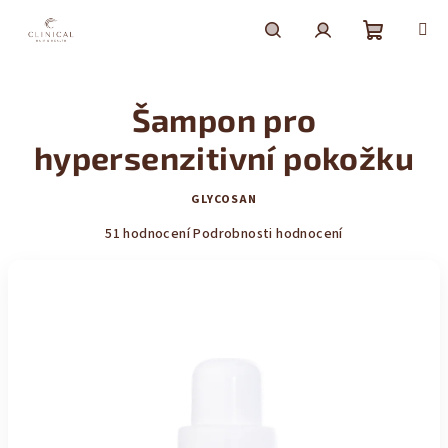
Přejít
na
obsah
Nákupní
Hledat
Přihlášení
Šampon pro
košík
hypersenzitivní pokožku
GLYCOSAN
Průměrné
51 hodnocení
Podrobnosti hodnocení
hodnocení
produktu
je
4,3
z
5
hvězdiček.