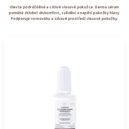
4,2
Ulevte podrážděné a citlivé vlasové pokožce. Derma sérum
z
pomáhá zklidnit diskomfort, svědění a napětí pokožky hlavy.
5
Podporuje rovnováhu a zdravé prostředí vlasové pokožky.
hvězdiček.