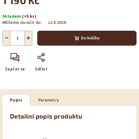
1 190 Kč
Měrná
Skladem
(>5 ks)
cena:
Můžeme doručit do:
12.8.2026
−
+
Do košíku
Zeptat se
Sdílet
Popis
Parametry
Detailní popis produktu