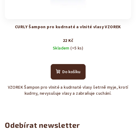
CURLY Šampon pro kudrnaté a vlnité vlasy VZOREK
22 Kč
Skladem
(>5 ks)
Průměrné
hodnocení
produktu
Do košíku
je
5,0
VZOREK Šampon pro vlnité a kudrnaté vlasy šetrně myje, krotí
z
kudrny, nevysušuje vlasy a zabraňuje cuchání.
5
hvězdiček.
Odebírat newsletter