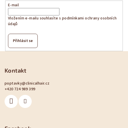
E-mail
Vložením e-mailu souhlasíte s
podmínkami ochrany osobních
údajů
Přihlásit se
Z
á
p
Kontakt
a
poptavky
@
clinicalhair.cz
t
+420 724 989 399
í