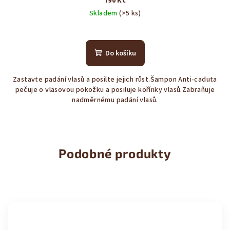
790 Kč
Skladem
(>5 ks)
Průměrné
hodnocení
produktu
Do košíku
je
4,0
Zastavte padání vlasů a posilte jejich růst.Šampon Anti‑caduta
z
pečuje o vlasovou pokožku a posiluje kořínky vlasů.Zabraňuje
5
nadměrnému padání vlasů.
hvězdiček.
Podobné produkty