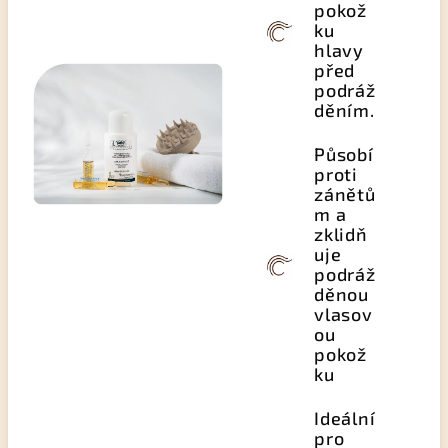
pokož
ku
hlavy
před
podráž
děním.
Působí
proti
zánětů
m a
zklidň
uje
podráž
děnou
vlasov
ou
pokož
ku
Ideální
pro