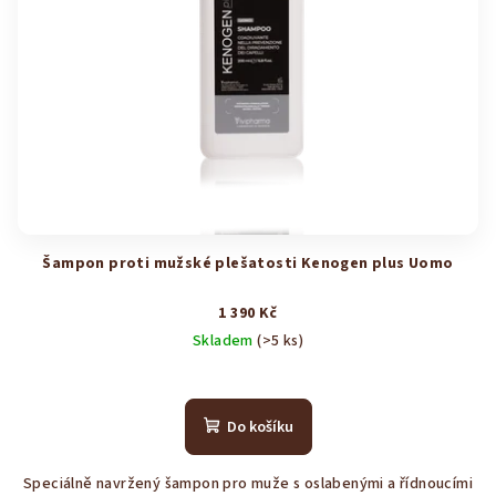
Šampon proti mužské plešatosti Kenogen plus Uomo
1 390 Kč
Skladem
(>5 ks)
Průměrné
hodnocení
produktu
Do košíku
je
4,1
Speciálně navržený šampon pro muže s oslabenými a řídnoucími
z