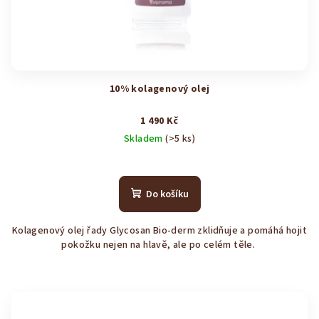
10% kolagenový olej
1 490 Kč
Skladem
(>5 ks)
Průměrné
hodnocení
produktu
Do košíku
je
4,1
Kolagenový olej řady Glycosan Bio-derm zklidňuje a pomáhá hojit
z
pokožku nejen na hlavě, ale po celém těle.
5
hvězdiček.