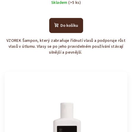
Skladem
(>5 ks)
Průměrné
hodnocení
produktu
Do košíku
je
5,0
VZOREK Šampon, který zabraňuje řídnutí vlasů a podporuje růst
z
vlasů v útlumu. Vlasy se po jeho pravidelném používání stávají
5
silnější a pevnější.
hvězdiček.