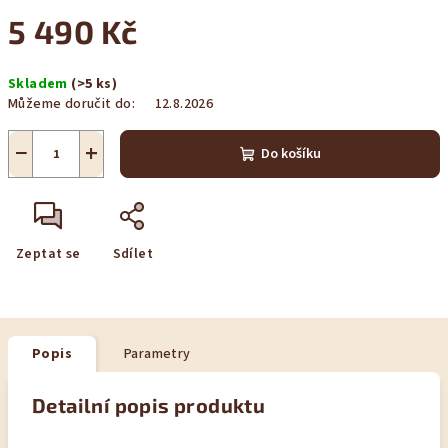
5 490 Kč
Měrná
Skladem
(>5 ks)
cena:
Můžeme doručit do:
12.8.2026
−
+
Do košíku
Zeptat se
Sdílet
Popis
Parametry
Detailní popis produktu