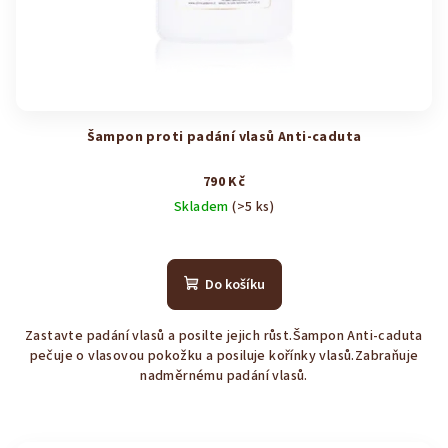
Šampon proti padání vlasů Anti-caduta
790 Kč
Skladem
(>5 ks)
Průměrné
hodnocení
produktu
Do košíku
je
4,0
Zastavte padání vlasů a posilte jejich růst.Šampon Anti‑caduta
z
pečuje o vlasovou pokožku a posiluje kořínky vlasů.Zabraňuje
5
nadměrnému padání vlasů.
hvězdiček.