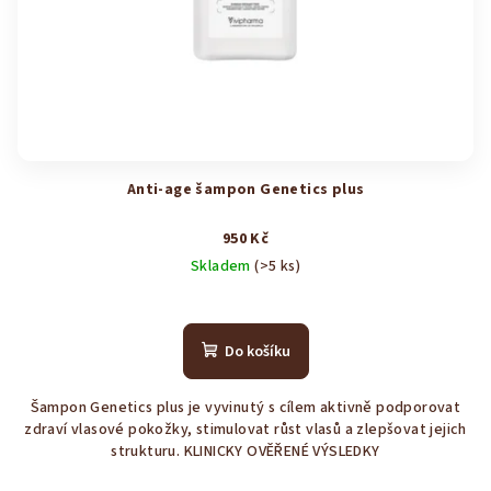
Anti-age šampon Genetics plus
950 Kč
Skladem
(>5 ks)
Průměrné
hodnocení
produktu
Do košíku
je
4,5
Šampon Genetics plus je vyvinutý s cílem aktivně podporovat
z
zdraví vlasové pokožky, stimulovat růst vlasů a zlepšovat jejich
5
strukturu. KLINICKY OVĚŘENÉ VÝSLEDKY
hvězdiček.