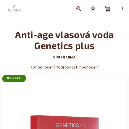
Přejít
na
obsah
Nákupní
Hledat
Přihlášení
Anti-age vlasová voda
košík
Genetics plus
VIVIPHARMA
Průměrné
70 hodnocení
Podrobnosti hodnocení
hodnocení
Novinka
produktu
je
4,1
z
5
hvězdiček.