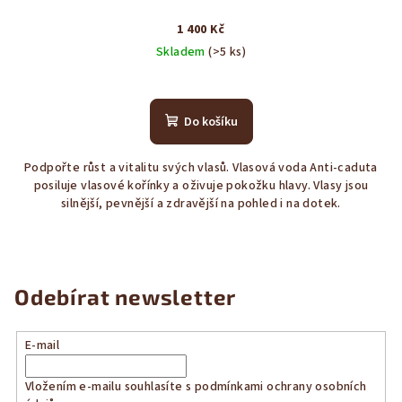
1 400 Kč
Skladem
(>5 ks)
Průměrné
hodnocení
produktu
Do košíku
je
3,9
Podpořte růst a vitalitu svých vlasů. Vlasová voda Anti‑caduta
z
posiluje vlasové kořínky a oživuje pokožku hlavy. Vlasy jsou
5
silnější, pevnější a zdravější na pohled i na dotek.
hvězdiček.
Odebírat newsletter
E-mail
Vložením e-mailu souhlasíte s
podmínkami ochrany osobních