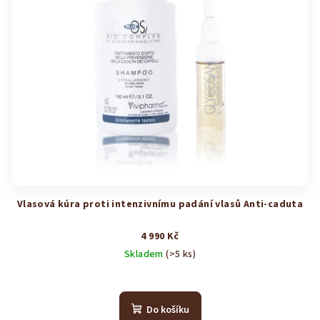
Vlasová kúra proti intenzivnímu padání vlasů Anti-caduta
4 990 Kč
Skladem
(>5 ks)
Průměrné
hodnocení
produktu
Do košíku