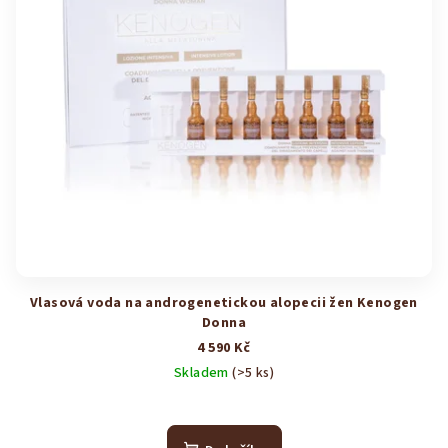
Vlasová voda na androgenetickou alopecii žen Kenogen
Donna
4 590 Kč
Skladem
(>5 ks)
Průměrné
hodnocení
produktu