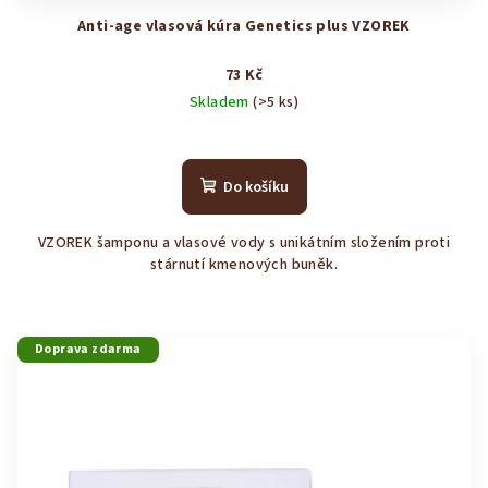
Anti-age vlasová kúra Genetics plus VZOREK
73 Kč
Skladem
(>5 ks)
Průměrné
hodnocení
produktu
Do košíku
je
5,0
VZOREK šamponu a vlasové vody s unikátním složením proti
z
stárnutí kmenových buněk.
5
hvězdiček.
Doprava zdarma