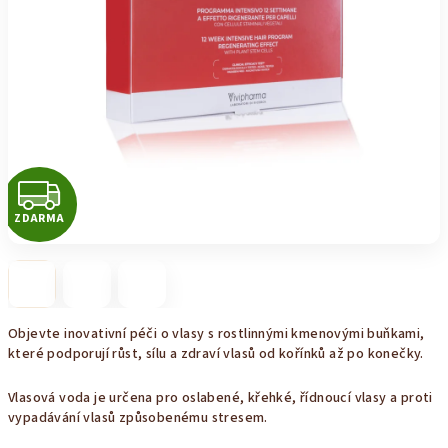
Z
ZDARMA
D
A
R
Objevte inovativní péči o vlasy s rostlinnými kmenovými buňkami,
M
které podporují růst, sílu a zdraví vlasů od kořínků až po konečky.
A
Vlasová voda je určena pro oslabené, křehké, řídnoucí vlasy a proti
vypadávání vlasů způsobenému stresem.