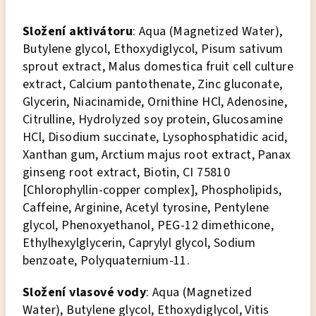
Složení a
ktivátoru
: Aqua (Magnetized Water),
Butylene glycol, Ethoxydiglycol, Pisum sativum
sprout extract, Malus domestica fruit cell culture
extract, Calcium pantothenate, Zinc gluconate,
Glycerin, Niacinamide, Ornithine HCl, Adenosine,
Citrulline, Hydrolyzed soy protein, Glucosamine
HCl, Disodium succinate, Lysophosphatidic acid,
Xanthan gum, Arctium majus root extract, Panax
ginseng root extract, Biotin, CI 75810
[Chlorophyllin-copper complex], Phospholipids,
Caffeine, Arginine, Acetyl tyrosine, Pentylene
glycol, Phenoxyethanol, PEG-12 dimethicone,
Ethylhexylglycerin, Caprylyl glycol, Sodium
benzoate, Polyquaternium-11.
Složení vlasové vody
: Aqua (Magnetized
Water), Butylene glycol, Ethoxydiglycol, Vitis