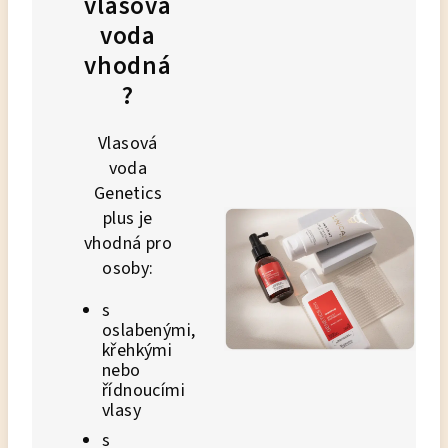
vlasová
voda
vhodná
?
Vlasová
voda
Genetics
plus je
vhodná pro
osoby:
s
oslabenými,
křehkými
nebo
řídnoucími
vlasy
s