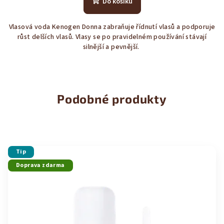
Do košíku
je
4,0
Vlasová voda Kenogen Donna zabraňuje řídnutí vlasů a podporuje
z
růst delších vlasů. Vlasy se po pravidelném používání stávají
5
silnější a pevnější.
hvězdiček.
Podobné produkty
Tip
Doprava zdarma