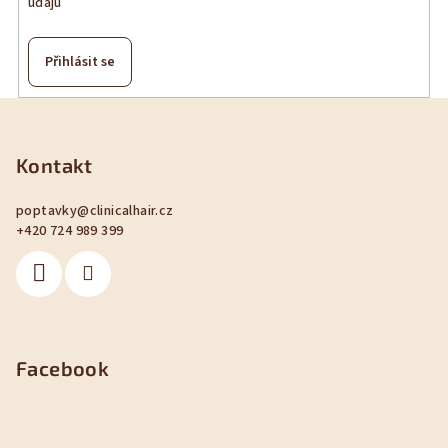
údajů
Přihlásit se
Z
á
p
Kontakt
a
poptavky
@
clinicalhair.cz
t
+420 724 989 399
í
Facebook