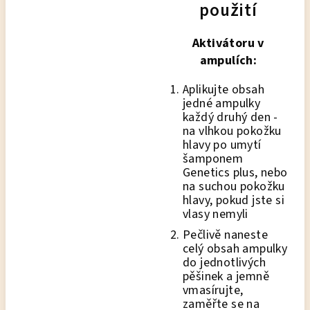
použití
Aktivátoru v
ampulích:
Aplikujte obsah
jedné ampulky
každý druhý den -
na vlhkou pokožku
hlavy po umytí
šamponem
Genetics plus, nebo
na suchou pokožku
hlavy, pokud jste si
vlasy nemyli
Pečlivě naneste
celý obsah ampulky
do jednotlivých
pěšinek a jemně
vmasírujte,
zaměřte se na