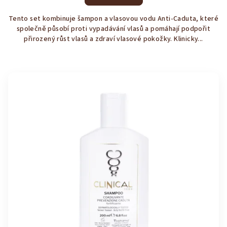
je
3,7
Tento set kombinuje šampon a vlasovou vodu Anti-Caduta, které
z
společně působí proti vypadávání vlasů a pomáhají podpořit
5
přirozený růst vlasů a zdraví vlasové pokožky. Klinicky...
hvězdiček.