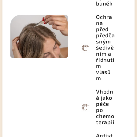
buněk
Ochra
na
před
předča
sným
šedivě
ním a
řídnutí
m
vlasů
m
Vhodn
á jako
péče
po
chemo
terapii
Antist