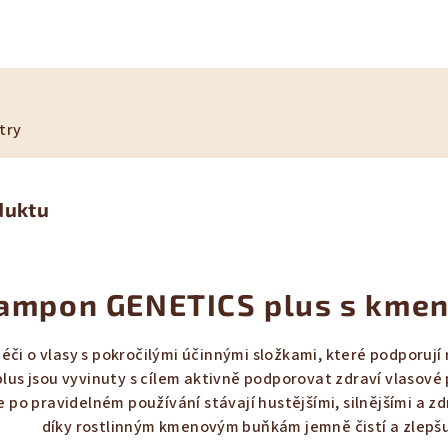
try
duktu
ampon GENETICS plus s kme
éči o vlasy s pokročilými účinnými složkami, které podporují r
lus jsou vyvinuty s cílem aktivně podporovat zdraví vlasové 
se po pravidelném používání stávají hustějšími, silnějšími a
díky rostlinným kmenovým buňkám jemně čistí a zlepšu