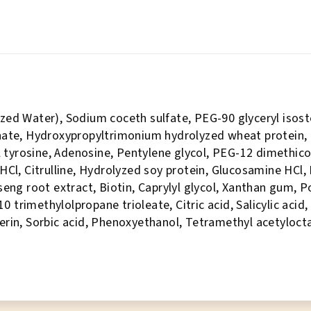
zed Water), Sodium coceth sulfate, PEG-90 glyceryl isost
ate, Hydroxypropyltrimonium hydrolyzed wheat protein, Ca
yl tyrosine, Adenosine, Pentylene glycol, PEG-12 dimethic
HCl, Citrulline, Hydrolyzed soy protein, Glucosamine HCl
seng root extract, Biotin, Caprylyl glycol, Xanthan gum, 
trimethylolpropane trioleate, Citric acid, Salicylic acid,
erin, Sorbic acid, Phenoxyethanol, Tetramethyl acetyloc