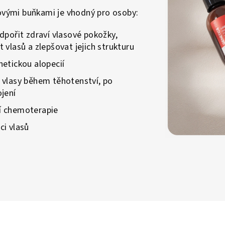
ými buňkami je vhodný pro osoby:
odpořit zdraví vlasové pokožky,
t vlasů a zlepšovat jejich strukturu
netickou alopecií
 vlasy během těhotenství, po
ojení
í chemoterapie
ci vlasů