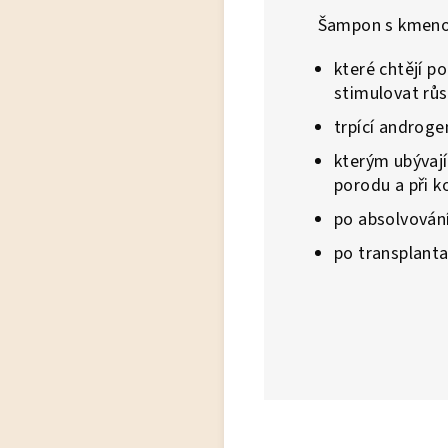
Šampon s kmenov
které chtějí p
stimulovat růs
trpící androge
kterým ubývají
porodu a při k
po absolvován
po transplanta