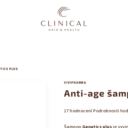
TICS PLUS
VIVIPHARMA
Anti-age šam
Průměrné
17 hodnocení
Podrobnosti ho
hodnocení
produktu
Šampon
Genetics plus
je vyvi