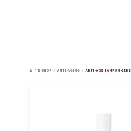
Přejít
na
obsah
/
E-SHOP
/
ANTI-AGING
/
ANTI-AGE ŠAMPON GENE
DOMŮ