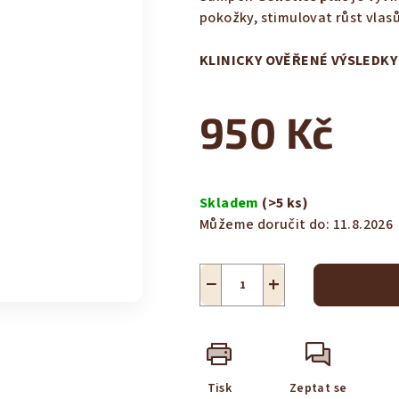
je
pokožky, stimulovat růst vlasů
4,5
z
KLINICKY OVĚŘENÉ VÝSLEDKY
5
hvězdiček.
950 Kč
Měrná
cena:
Skladem
(>5 ks)
Můžeme doručit do:
11.8.2026
−
+
Tisk
Zeptat se