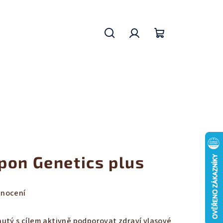
Hledat
Přihlášení
Nákupní
košík
pon Genetics plus
dnocení
nutý s cílem aktivně podporovat zdraví vlasové