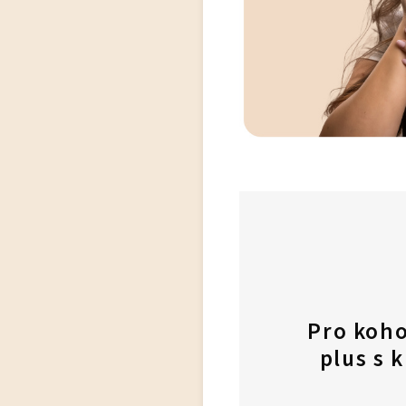
Pro koho
plus s