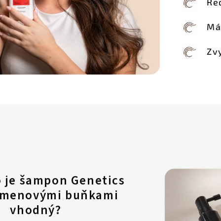
Re
Má
Zv
 je šampon Genetics
 kmenovými buňkami
vhodný?