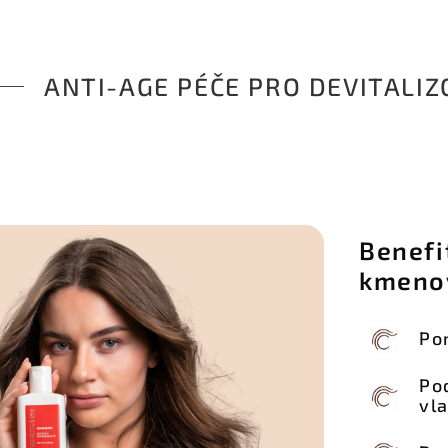
ANTI-AGE PÉČE PRO DEVITALI
Benefi
kmeno
Po
Po
vl