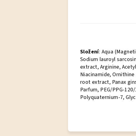
Složení
: Aqua (Magneti
Sodium lauroyl sarcosin
extract, Arginine, Acet
Niacinamide, Ornithine 
root extract, Panax gin
Parfum, PEG/PPG-120/10 
Polyquaternium-7, Glyc