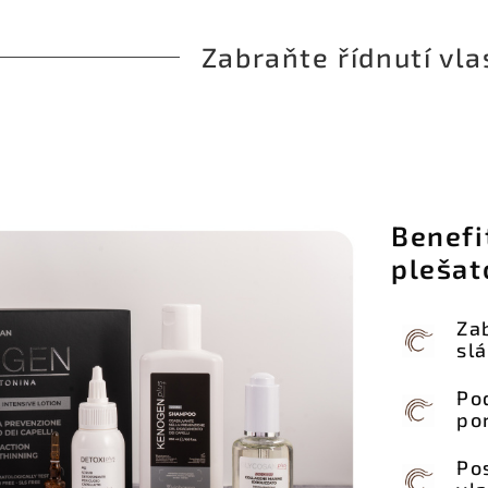
Zabraňte řídnutí vla
Benefi
plešat
Za
sl
Po
po
Po