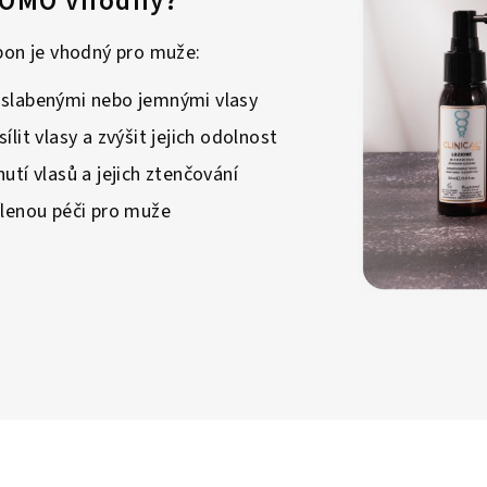
OMO vhodný?
on je vhodný pro muže:
 oslabenými nebo jemnými vlasy
sílit vlasy a zvýšit jejich odolnost
nutí vlasů a jejich ztenčování
cílenou péči pro muže