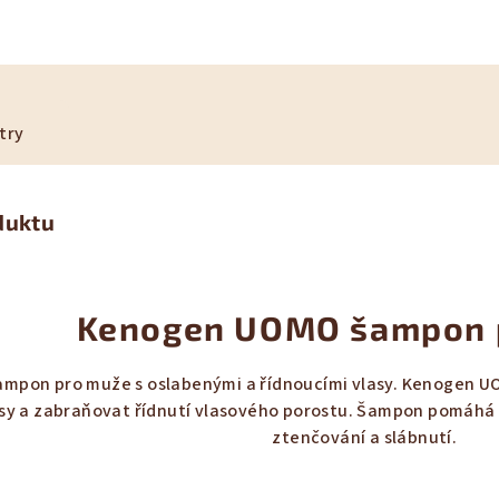
try
duktu
Kenogen UOMO šampon 
ampon pro muže s oslabenými a řídnoucími vlasy. Kenogen U
asy a zabraňovat řídnutí vlasového porostu. Šampon pomáhá n
ztenčování a slábnutí.