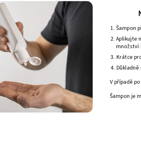
Šampon př
Aplikujte 
množství
Krátce pr
Důkladně 
V případě po
Šampon je m