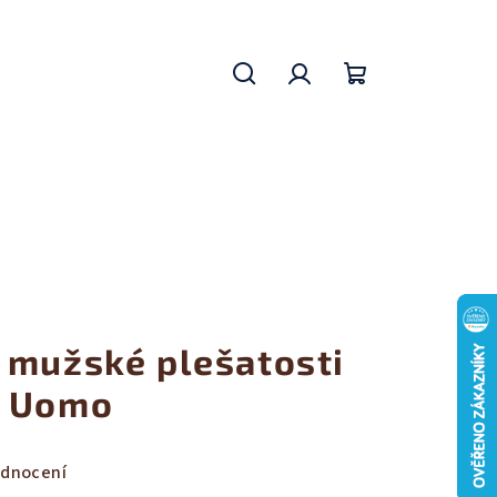
Hledat
Přihlášení
Nákupní
košík
 mužské plešatosti
s Uomo
odnocení