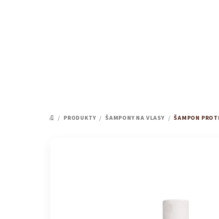
Přejít
na
obsah
/
PRODUKTY
/
ŠAMPONY NA VLASY
/
ŠAMPON PROTI
DOMŮ