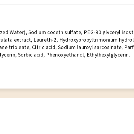
zed Water), Sodium coceth sulfate, PEG-90 glyceryl isost
rulata extract, Laureth-2, Hydroxypropyltrimonium hydro
ne trioleate, Citric acid, Sodium lauroyl sarcosinate, P
 Glycerin, Sorbic acid, Phenoxyethanol, Ethylhexylglycerin.