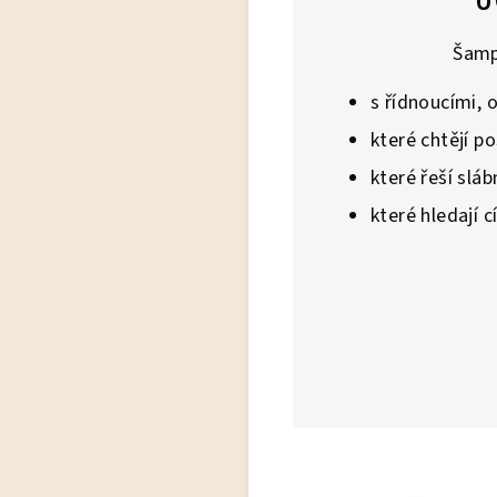
U
Šamp
s řídnoucími,
které chtějí po
které řeší sláb
které hledají 