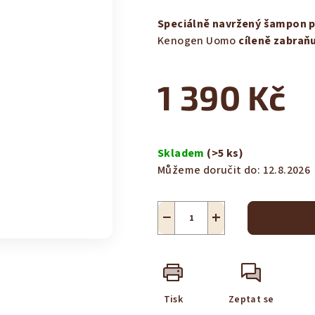
hodnocení
produktu
Speciálně navržený šampon pr
je
Kenogen Uomo
cíleně zabraňu
4,1
z
1 390 Kč
5
hvězdiček.
Měrná
cena:
Skladem
(>5 ks)
Můžeme doručit do:
12.8.2026
−
+
Tisk
Zeptat se