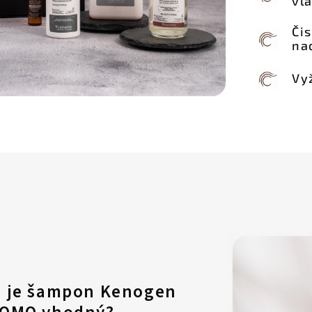
vla
Či
na
Vy
o je šampon Kenogen