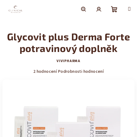
Přejít
na
obsah
Nákupní
Hledat
Přihlášení
Glycovit plus Derma Forte
košík
potravinový doplněk
VIVIPHARMA
Průměrné
2 hodnocení
Podrobnosti hodnocení
hodnocení
produktu
je
5,0
z
5
hvězdiček.