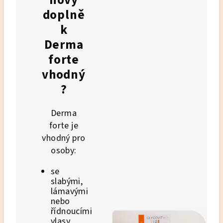
nový
doplně
k
Derma
forte
vhodný
?
Derma
forte je
vhodný pro
osoby:
se
slabými,
lámavými
nebo
řídnoucími
vlasy