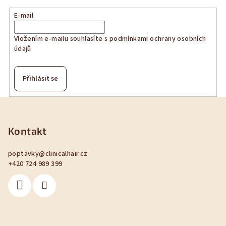
E-mail
Vložením e-mailu souhlasíte s
podmínkami ochrany osobních
údajů
Přihlásit se
Z
á
p
Kontakt
a
poptavky
@
clinicalhair.cz
t
+420 724 989 399
í