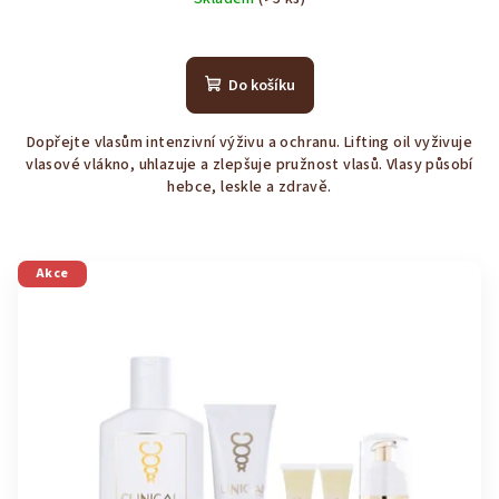
Průměrné
hodnocení
produktu
Do košíku
je
4,4
Dopřejte vlasům intenzivní výživu a ochranu. Lifting oil vyživuje
z
vlasové vlákno, uhlazuje a zlepšuje pružnost vlasů. Vlasy působí
5
hebce, leskle a zdravě.
hvězdiček.
Akce