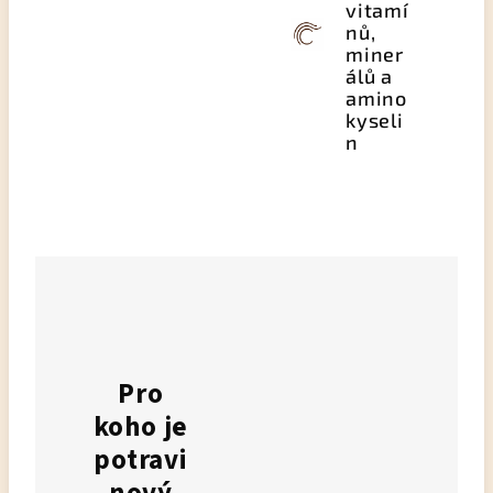
vitamí
nů,
miner
álů a
amino
kyseli
n
Pro
koho je
potravi