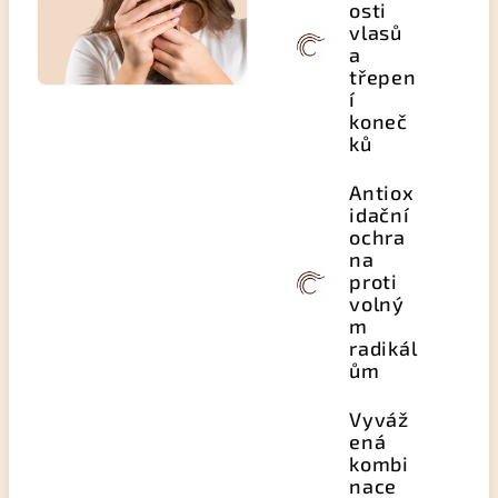
osti
vlasů
a
třepen
í
koneč
ků
Antiox
idační
ochra
na
proti
volný
m
radikál
ům
Vyváž
ená
kombi
nace