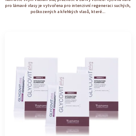
z
pro lámavé vlasy je vytvořena pro intenzivní regeneraci suchých,
5
poškozených a křehkých vlasů, které...
hvězdiček.