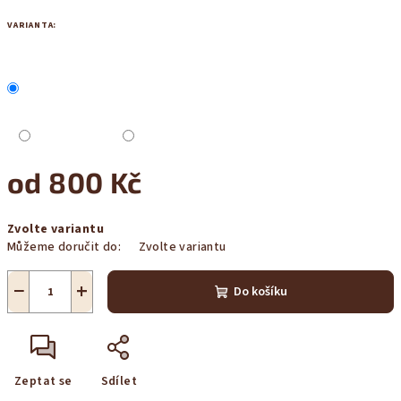
VARIANTA:
od
800 Kč
Měrná
Zvolte variantu
cena:
Můžeme doručit do:
Zvolte variantu
−
+
Do košíku
Zeptat se
Sdílet