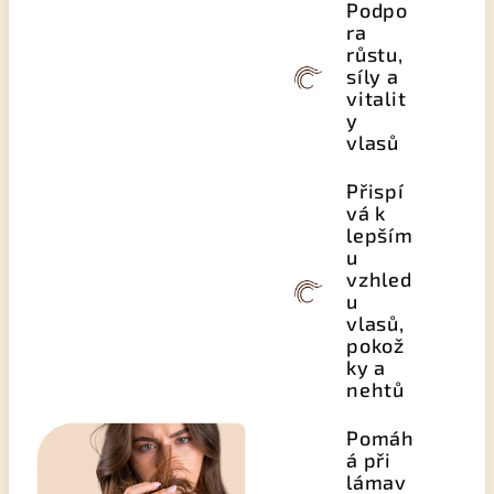
Podpo
ra
růstu,
síly a
vitalit
y
vlasů
Přispí
vá k
lepším
u
vzhled
u
vlasů,
pokož
ky a
nehtů
Pomáh
á při
lámav