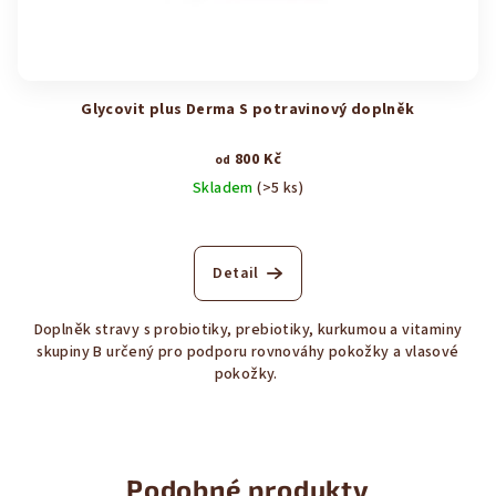
Glycovit plus Derma S potravinový doplněk
800 Kč
od
Skladem
(>5 ks)
Průměrné
hodnocení
produktu
Detail
je
5,0
Doplněk stravy s probiotiky, prebiotiky, kurkumou a vitaminy
z
skupiny B určený pro podporu rovnováhy pokožky a vlasové
5
pokožky.
hvězdiček.
Podobné produkty