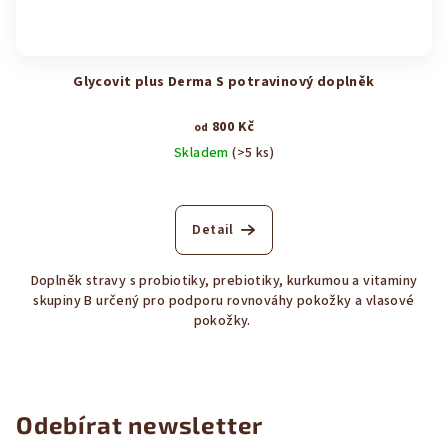
Glycovit plus Derma S potravinový doplněk
800 Kč
od
Skladem
(>5 ks)
Průměrné
hodnocení
produktu
Detail
je
5,0
Doplněk stravy s probiotiky, prebiotiky, kurkumou a vitaminy
z
skupiny B určený pro podporu rovnováhy pokožky a vlasové
5
pokožky.
hvězdiček.
Odebírat newsletter