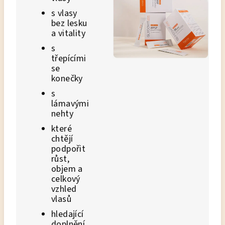
s vlasy
bez lesku
a vitality
s
třepícími
se
konečky
s
lámavými
nehty
které
chtějí
podpořit
růst,
objem a
celkový
vzhled
vlasů
hledající
doplnění