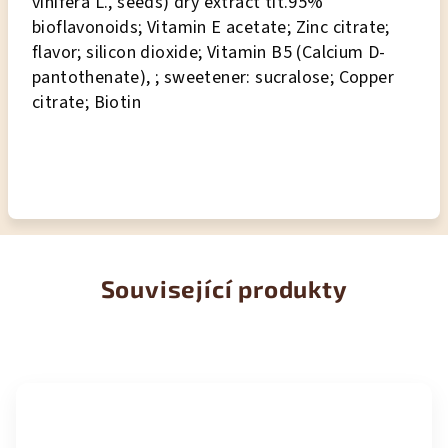
vinifera L., seeds) dry extract tit.95%
bioflavonoids; Vitamin E acetate; Zinc citrate;
flavor; silicon dioxide; Vitamin B5 (Calcium D-
pantothenate), ; sweetener: sucralose; Copper
citrate; Biotin
Související produkty