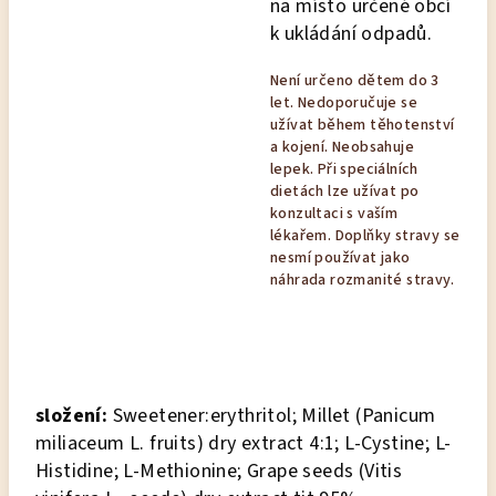
na místo určené obcí
k ukládání odpadů.
Není určeno dětem do 3
let. Nedoporučuje se
užívat během těhotenství
a kojení. Neobsahuje
lepek. Při speciálních
dietách lze užívat po
konzultaci s vaším
lékařem. Doplňky stravy se
nesmí používat jako
náhrada rozmanité stravy.
složení:
Sweetener:erythritol; Millet (Panicum
miliaceum L. fruits) dry extract 4:1; L-Cystine; L-
Histidine; L-Methionine; Grape seeds (Vitis